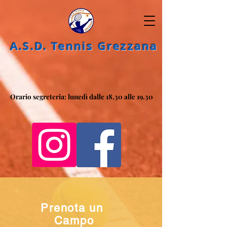
A.S.D. Tennis Grezzana
Orario segreteria: lunedì dalle 18.30 alle 19.30
Orario segreteria: lunedì dalle 18.30 alle 19.30
Prenota un
Campo